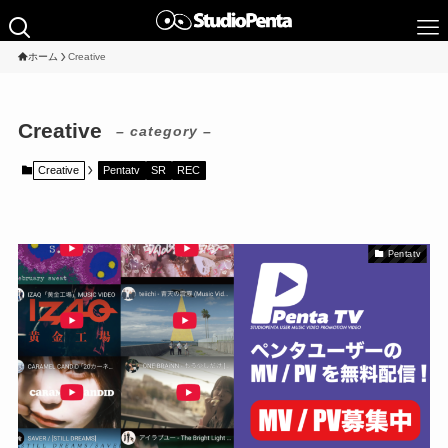
ホーム
Creative
Creative
– category –
Creative
Pentatv
SR
REC
Pentatv