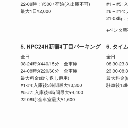
22-08時：¥500 / 宿泊(入出庫不可)
#1 – #5
最大1日¥2,000
#6 – #1
21-08時
※ペンタ
5. NPC24H新宿4丁目パーキング
6. タ
全日
全日
08-24時:¥440/15分 全車庫
08:30-23:
24-08時:¥220/60分 全車庫
23:30-08
最大料金(繰り返し適用)
最大料金(
#1-#4:入庫後3時間最大¥3,300
駐車後12時
#5-#7: 入庫後6時間最大¥4,400
22-08時:全車室最大¥1,600